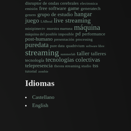
disruptor de ondas cerebrales
electronica
game
free software
generatech
emisión
hangar
grupo de estudio
genero
live streaming
juego
LABoral
máquina
minipimer.tv
muestra marrana
pd
performance
máquina del posible imposible
post-humano
presentación
processing
puredata
pure data
quadrivium
software libre
streaming
taller
talleres
summerlab
tecnologías colectivas
tecnología
telepresencia
tss
theora streaming studio
tutorial
zombie
Idiomas
Castellano
English