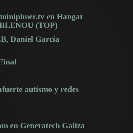
: minipimer.tv en Hangar
OBLENOU (TOP)
EB, Daniel García
Final
afuerte autismo y redes
eam en Generatech Galiza