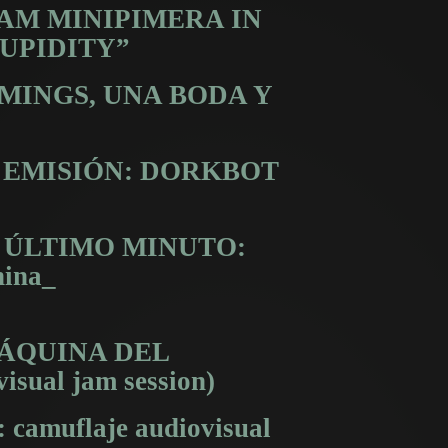
: JAM MINIPIMERA IN
UPIDITY”
REAMINGS, UNA BODA Y
IMA EMISIÓN: DORKBOT
DE ÚLTIMO MINUTO:
hina_
A MÁQUINA DEL
ual jam session)
: camuflaje audiovisual