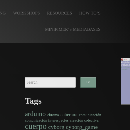
Skip to content
ING
WORKSHOPS
RESOURCES
HOW TO’S
MINIPIMER’S MEDIABASES
Plugin by
wpburn.
wordpres
themes
Tags
arduino
cobertura
chroma
comunicación
comunicación interespecies
creación colectiva
cuerpo
cyborg
cyborg_game